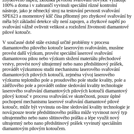
100% a doma i v zahraničí vyvinuli speciální různé kontrolní
nástroje, jako je německý stroj na testování pevnosti svařování
SPE623 a momentový klíč čína přítomný pro zbytkové svařování by
měla být základní detekce síly není zapojen, a zbytkové napětí po
svařování vážně ovlivnit velikost a rozložení životnosti diamantové
pilové kotouče.
V současné době stále existují určité problémy v procesu
diamantového pilového kotouče laserovým svařováním, musíme
provést další výzkum, provést speciální laserové svařování
diamantovou pilou nebo výzkum složení materiálu přechodové
vrstvy, provést nový ultrajemný nebo nano předslitinový prášek,
provádět výzkumnou studii mechanismu laserového svařování
diamantových pilových kotoučů, zejména vývoj laserového
výzkumu teplotního pole a proudového pole studie kvality, pole a
zátěžového pole a provádět online sledování kvality technologie
laserového svařování diamantových pilových kotoučů diamantový
pilový kotouč v procesu svařování.ve skutečnosti, pouze úplné
pochopení mechanismu laserové svařování diamantové pilové
kotouče, může být vyvinuta on-line sledování kvality technologie je
nová;pouze teorie předslitinového prášku může vyvinout nový typ
ultrajemného nebo nano slitinového prášku a lépe využít nový
ultrajemný nebo nano předslitinový prášek vyvinutý speciálním
diamantovým pilovým kotoučem.