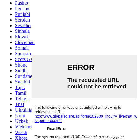
Pashto
Persian
Punjabi
Serbian
Sesotho
Sinhala
Slovak
Slovenian
Somali
Samoan
Scots Gaelic
Shona
Sindhi
Sundanese
Swahili
Tajik
Tamil
Telugu
Thai
Ukrainian
Urdu
Uzbek
Vietnamese
Welsh
Xhosa