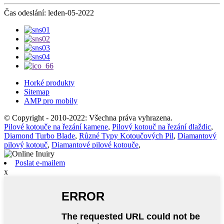
Čas odeslání: leden-05-2022
Horké produkty
Sitemap
AMP pro mobily
© Copyright - 2010-2022: Všechna práva vyhrazena.
Pilové kotouče na řezání kamene
,
Pilový kotouč na řezání dlaždic
,
Diamond Turbo Blade
,
Různé Typy Kotoučových Pil
,
Diamantový
pilový kotouč
,
Diamantové pilové kotouče
,
Poslat e-mailem
x