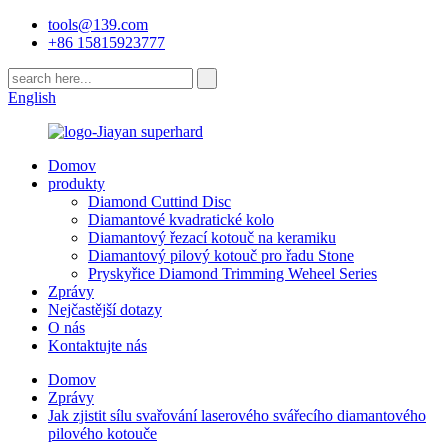
tools@139.com
+86 15815923777
English
Domov
produkty
Diamond Cuttind Disc
Diamantové kvadratické kolo
Diamantový řezací kotouč na keramiku
Diamantový pilový kotouč pro řadu Stone
Pryskyřice Diamond Trimming Weheel Series
Zprávy
Nejčastější dotazy
O nás
Kontaktujte nás
Domov
Zprávy
Jak zjistit sílu svařování laserového svářecího diamantového
pilového kotouče