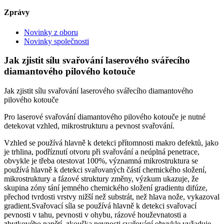
Zprávy
Novinky z oboru
Novinky společnosti
Jak zjistit sílu svařování laserového svářecího
diamantového pilového kotouče
Jak zjistit sílu svařování laserového svářecího diamantového
pilového kotouče
Pro laserové svařování diamantového pilového kotouče je nutné
detekovat vzhled, mikrostrukturu a pevnost svařování.
Vzhled se používá hlavně k detekci přítomnosti makro defektů, jako
je trhlina, podříznutí otvoru při svařování a neúplná penetrace,
obvykle je třeba otestovat 100%, významná mikrostruktura se
používá hlavně k detekci svařovaných částí chemického složení,
mikrostruktury a fázové struktury změny, výzkum ukazuje, že
skupina zóny tání jemného chemického složení gradientu difúze,
přechod tvrdosti vrstvy nižší než substrát, než hlava nože, vykazoval
gradient.Svařovací síla se používá hlavně k detekci svařovací
pevnosti v tahu, pevnosti v ohybu, rázové houževnatosti a
zbytkového napětí, zkouška pevnosti svařování obvykle vyžaduje