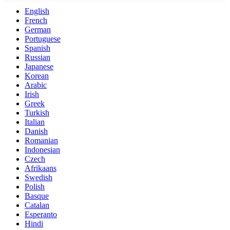
English
French
German
Portuguese
Spanish
Russian
Japanese
Korean
Arabic
Irish
Greek
Turkish
Italian
Danish
Romanian
Indonesian
Czech
Afrikaans
Swedish
Polish
Basque
Catalan
Esperanto
Hindi