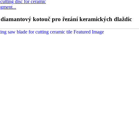
egment...
 diamantový kotouč pro řezání keramických dlaždic