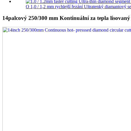
O 1,0 / 1,2 mm rychlejší řezání Ultratenký diamantový s
14palcový 250/300 mm Kontinuální za tepla lisovaný