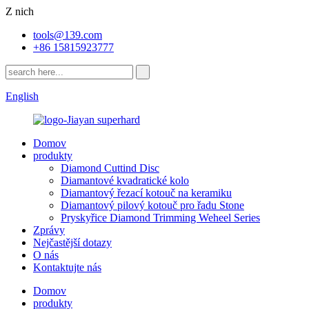
Z nich
tools@139.com
+86 15815923777
English
Domov
produkty
Diamond Cuttind Disc
Diamantové kvadratické kolo
Diamantový řezací kotouč na keramiku
Diamantový pilový kotouč pro řadu Stone
Pryskyřice Diamond Trimming Weheel Series
Zprávy
Nejčastější dotazy
O nás
Kontaktujte nás
Domov
produkty