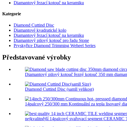
Diamantový řezací kotouč na keramiku
Kategorie
Diamond Cuttind Disc
Diamantové kvadratické kolo
Diamantový řezací kotouč na keramiku
Diamantový pilový kotouč pro řadu Stone
Pryskyřice Diamond Trimming Weheel Series
Představované výrobky
Diamantový pilový kotouč řezný kotouč 350 mm diamant
Diamond Cuttind Disc (samll velikost)
14palcový 250/300 mm Kontinuální za tepla lisovaný dia
nejkvalitnější 14palcový svařovací segment CERAMIC T