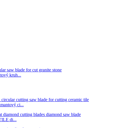
ový kruh...
mantový ci...
ILE di...